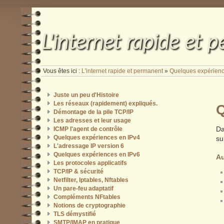
L'internet rapide et 
Vous êtes ici :
L'internet rapide et permanent
»
Quelques expérienc
Juste un peu d'Histoire
Les réseaux (rapidement) expliqués.
Q
Démontage de la pile TCP/IP
Les adresses et leur usage
Da
ICMP l'agent de contrôle
Quelques expériences en IPv4
su
L'adressage IP version 6
Quelques expériences en IPv6
A
Les protocoles applicatifs
TCP/IP & sécurité
Netfilter, Iptables, Nftables
Un pare-feu adaptatif
Compléments NFtables
Notions de cryptographie
TLS démystifié
SMTP/IMAP en pratique