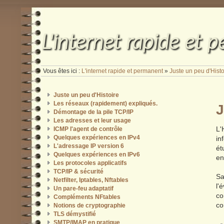
L'internet rapide et 
Vous êtes ici :
L'internet rapide et permanent
»
Juste un peu d'Histo
Juste un peu d'Histoire
Les réseaux (rapidement) expliqués.
J
Démontage de la pile TCP/IP
Les adresses et leur usage
L'
ICMP l'agent de contrôle
Quelques expériences en IPv4
in
L'adressage IP version 6
ét
Quelques expériences en IPv6
en
Les protocoles applicatifs
TCP/IP & sécurité
Sa
Netfilter, Iptables, Nftables
l'
Un pare-feu adaptatif
co
Compléments NFtables
co
Notions de cryptographie
TLS démystifié
SMTP/IMAP en pratique