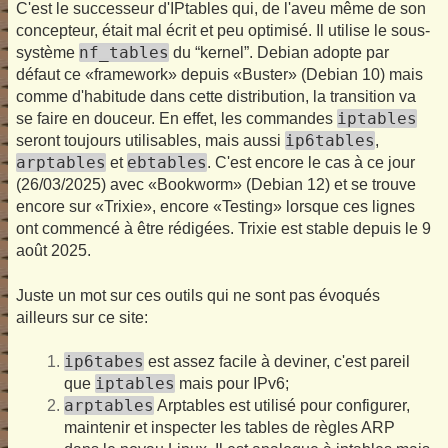
C'est le successeur d'IPtables qui, de l'aveu même de son
concepteur, était mal écrit et peu optimisé. Il utilise le sous-
nf_tables
système
du “kernel”. Debian adopte par
défaut ce «framework» depuis «Buster» (Debian 10) mais
comme d'habitude dans cette distribution, la transition va
iptables
se faire en douceur. En effet, les commandes
ip6tables
seront toujours utilisables, mais aussi
,
arptables
ebtables
et
. C'est encore le cas à ce jour
(26/03/2025) avec «Bookworm» (Debian 12) et se trouve
encore sur «Trixie», encore «Testing» lorsque ces lignes
ont commencé à être rédigées. Trixie est stable depuis le 9
août 2025.
Juste un mot sur ces outils qui ne sont pas évoqués
ailleurs sur ce site:
ip6tabes
est assez facile à deviner, c'est pareil
iptables
que
mais pour IPv6;
arptables
Arptables est utilisé pour configurer,
maintenir et inspecter les tables de règles ARP