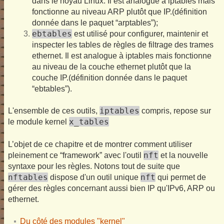
dans le noyau Linux. Il est analogue à iptables mais
fonctionne au niveau ARP plutôt que IP.(définition
donnée dans le paquet “arptables”);
ebtables
est utilisé pour configurer, maintenir et
inspecter les tables de règles de filtrage des trames
ethernet. Il est analogue à iptables mais fonctionne
au niveau de la couche ethernet plutôt que la
couche IP.(définition donnée dans le paquet
“ebtables”).
iptables
L'ensemble de ces outils,
compris, repose sur
x_tables
le module kernel
L’objet de ce chapitre et de montrer comment utiliser
nft
pleinement ce “framework” avec l'outil
et la nouvelle
syntaxe pour les règles. Notons tout de suite que
nftables
nft
dispose d'un outil unique
qui permet de
gérer des règles concernant aussi bien IP qu'IPv6, ARP ou
ethernet.
Du côté des modules "kernel"