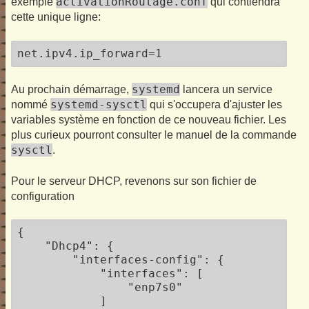
activationRoutage.conf
exemple
qui contiendra
cette unique ligne:
net.ipv4.ip_forward=1
systemd
Au prochain démarrage,
lancera un service
systemd-sysctl
nommé
qui s'occupera d'ajuster les
variables système en fonction de ce nouveau fichier. Les
plus curieux pourront consulter le manuel de la commande
sysctl
.
Pour le serveur DHCP, revenons sur son fichier de
configuration
{

    "Dhcp4": {

        "interfaces-config": {

            "interfaces": [

                "enp7s0"

            ]
