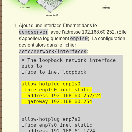
Ajout d'une interface Ethernet dans le
demoserver
, avec l'adresse 192.168.60.252. (Elle
enp1s0
s'appellera logiquement
). La configuration
devient alors dans le fichier
/etc/network/interfaces
:
# The loopback network interface

auto lo

iface lo inet loopback

allow-hotplug enp1s0

iface enp1s0 inet static

  address 192.168.60.252/24

  gateway 192.168.60.254
allow-hotplug enp7s0

iface enp7s0 inet static
