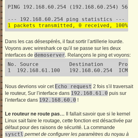
PING 192.168.60.254 (192.168.60.254) 56(84)
1 packets transmitted, 0 received, 100% pa
Dans les cas désespérés, il faut sortir l'artillerie lourde.
Voyons avec wireshark ce qu'il se passe sur les deux
demoserver
interfaces de
. Relançons le ping et voyons:
No. Source          Destination     Protoco
1  192.168.61.100   192.168.60.254  ICMP  
Echo request
Nous devrions voir cet
2 fois s'il traversait
192.168.61.0
le routeur, Sur l'interface dans
puis sur
192.168.60.0
l'interface dans
!
Le routeur ne route pas…
Il fallait savoir que si le kernel
Linux sait faire le routage, cette fonction est désactivée par
défaut pour des raisons de sécurité. La commande
sysctl
permet de configurer les paramètres du noyau à