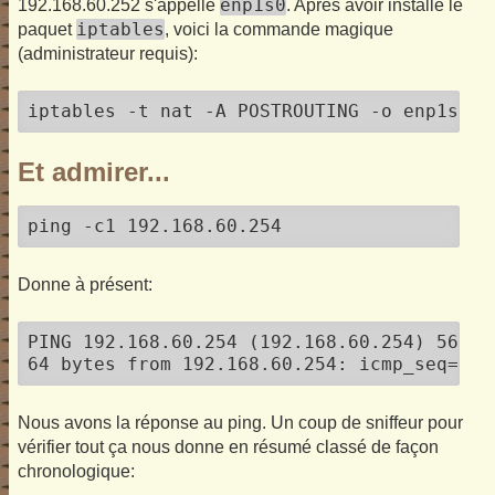
enp1s0
192.168.60.252 s'appelle
. Après avoir installé le
iptables
paquet
, voici la commande magique
(administrateur requis):
iptables -t nat -A POSTROUTING -o enp1s0 -
Et admirer...
ping -c1 192.168.60.254
Donne à présent:
PING 192.168.60.254 (192.168.60.254) 56(84)
64 bytes from 192.168.60.254: icmp_seq=1 t
Nous avons la réponse au ping. Un coup de sniffeur pour
vérifier tout ça nous donne en résumé classé de façon
chronologique: