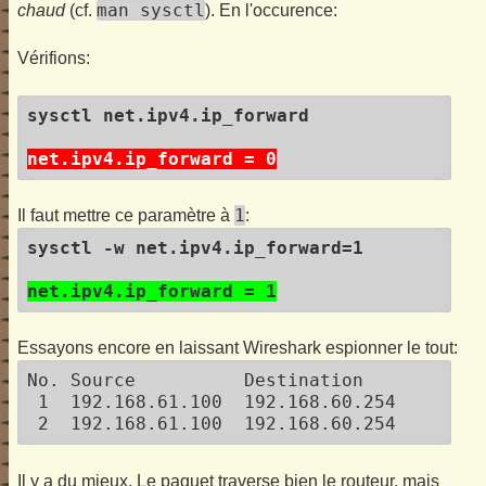
man sysctl
chaud
(cf.
). En l'occurence:
Vérifions:
sysctl net.ipv4.ip_forward
net.ipv4.ip_forward = 0
1
Il faut mettre ce paramètre à
:
sysctl -w net.ipv4.ip_forward=1
net.ipv4.ip_forward = 1
Essayons encore en laissant Wireshark espionner le tout:
No. Source          Destination           P
 1  192.168.61.100  192.168.60.254        
Il y a du mieux. Le paquet traverse bien le routeur, mais