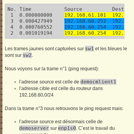
No. Time           Source          Destinat
 1  0.000000000    
192.168.61.101  192.168
 3  0.000427949    
192.168.60.252  192.168
 4  0.000760552    
192.168.60.254  192.168
 2  0.001019194    
192.168.60.254  192.168
sw1
Les trames jaunes sont capturées sur
et les bleues le
sw2
sont sur
.
Nous voyons sur la trame n°1 (ping request):
democmlient1
l'adresse source est celle de
l'adresse cible est celle du routeur dans
192.168.60.0/24
Dans la trame n°3 nous retrouvons le ping request mais:
l'adresse source est désormais celle de
demoserver
enp1s0
sur
. C'est le travail du