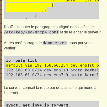
                        "data": "192.168.61
                   }

               ],
            }

        ]

    }

Il suffit d'ajouter le paragraphe surligné dans le fichier
/etc/kea/kea-dhcp4.conf
et de relancer le serveur.
demoserver
Après redémarrage de
, nous pouvons
vérifier:
ip route list
default via 192.168.60.254 dev enp1s0 onli
192.168.60.0/24 dev enp1s0 proto kernel sc
Le serveur connaît la route par défaut, celle qui mène à
l'internet.
sysctl net.ipv4.ip_forward