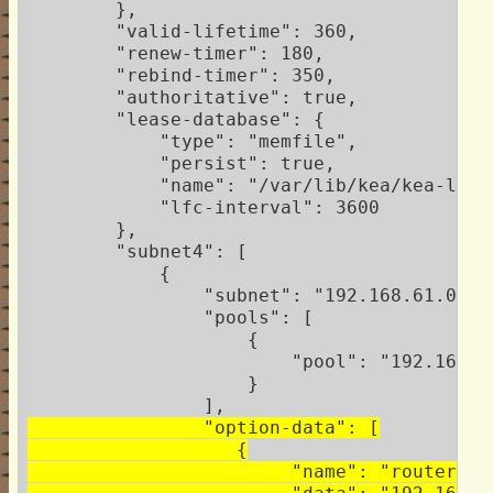
        },

        "valid-lifetime": 360,

        "renew-timer": 180,

        "rebind-timer": 350,

        "authoritative": true,

        "lease-database": {

            "type": "memfile",

            "persist": true,

            "name": "/var/lib/kea/kea-lease
            "lfc-interval": 3600

        },

        "subnet4": [

            {

                "subnet": "192.168.61.0/24"
                "pools": [

                    {

                        "pool": "192.168.6
                    }

                "option-data": [

                   {

                        "name": "routers",
