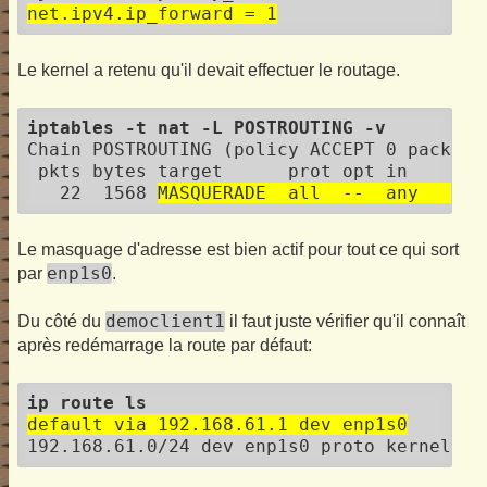
net.ipv4.ip_forward = 1
Le kernel a retenu qu'il devait effectuer le routage.
iptables -t nat -L POSTROUTING -v
Chain POSTROUTING (policy ACCEPT 0 packets,
 pkts bytes target      prot opt in     ou
   22  1568 
MASQUERADE  all  --  any    en
Le masquage d'adresse est bien actif pour tout ce qui sort
enp1s0
par
.
democlient1
Du côté du
il faut juste vérifier qu'il connaît
après redémarrage la route par défaut:
ip route ls
default via 192.168.61.1 dev enp1s0