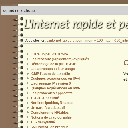
scandir échoué
L'internet rapide et 
Vous êtes ici :
L'internet rapide et permanent
»
190imap
»
010_intr
Juste un peu d'Histoire
Les réseaux (rapidement) expliqués.
C
Démontage de la pile TCP/IP
Les adresses et leur usage
Vo
ICMP l'agent de contrôle
Quelques expériences en IPv4
et
L'adressage IP version 6
Quelques expériences en IPv6
Les protocoles applicatifs
TCP/IP & sécurité
Netfilter, Iptables, Nftables
Un pare-feu adaptatif
Compléments NFtables
Notions de cryptographie
TLS démystifié
SMTP/IMAP en pratique