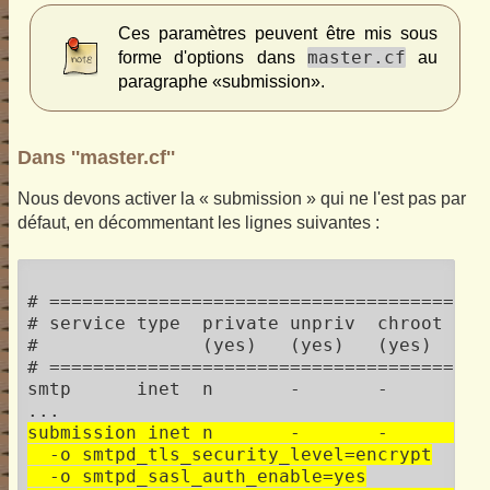
Ces paramètres peuvent être mis sous
master.cf
forme d'options dans
au
paragraphe «submission».
Dans ''master.cf''
Nous devons activer la « submission » qui ne l'est pas par
défaut, en décommentant les lignes suivantes :
# ========================================
# service type  private unpriv  chroot  wa
#               (yes)   (yes)   (yes)   (ne
# ========================================
smtp      inet  n       -       -       - 
submission inet n       -       -       - 
  -o smtpd_tls_security_level=encrypt

  -o smtpd_sasl_auth_enable=yes
