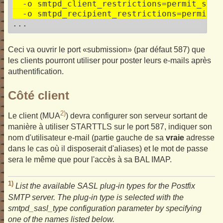
  -o smtpd_client_restrictions=permit_sasl
  -o smtpd_recipient_restrictions=permit_s
Ceci va ouvrir le port «submission» (par défaut 587) que
les clients pourront utiliser pour poster leurs e-mails après
authentification.
Côté client
2)
Le client (MUA
) devra configurer son serveur sortant de
manière à utiliser STARTTLS sur le port 587, indiquer son
nom d'utilisateur e-mail (partie gauche de sa
vraie
adresse
dans le cas où il disposerait d'aliases) et le mot de passe
sera le même que pour l'accès à sa BAL IMAP.
1)
List the available SASL plug-in types for the Postfix
SMTP server. The plug-in type is selected with the
smtpd_sasl_type configuration parameter by specifying
one of the names listed below.