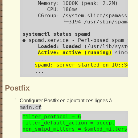
     Memory: 1000K (peak: 2.2M)

        CPU: 186ms

     CGroup: /system.slice/spamass-mil
             └─3194 /usr/sbin/spamass
systemctl status spamd
● spamd.service - Perl-based spam filt
Loaded: loaded
 (/usr/lib/systemd
Active: active (running)
 since F
     ...

spamd: server started on IO::Sock
Postfix
Configurer Postfix en ajoutant ces lignes à
main.cf
:
milter_protocol = 6

milter_default_action = accept

non_smtpd_milters = $smtpd_milters