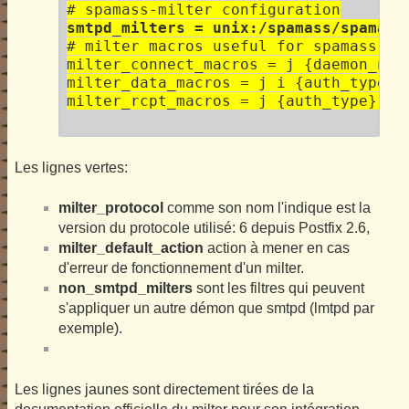
smtpd_milters = unix:/spamass/spamass
# milter macros useful for spamass-mil
milter_connect_macros = j {daemon_name
milter_data_macros = j i {auth_type} {
milter_rcpt_macros = j {auth_type} {da
Les lignes vertes:
milter_protocol
comme son nom l'indique est la
version du protocole utilisé: 6 depuis Postfix 2.6,
milter_default_action
action à mener en cas
d'erreur de fonctionnement d'un milter.
non_smtpd_milters
sont les filtres qui peuvent
s'appliquer un autre démon que smtpd (lmtpd par
exemple).
Les lignes jaunes sont directement tirées de la