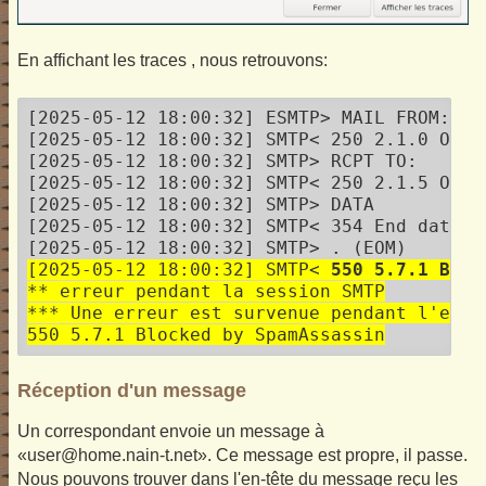
En affichant les traces , nous retrouvons:
[2025-05-12 18:00:32] ESMTP> MAIL FROM:
 SI
[2025-05-12 18:00:32] SMTP< 250 2.1.0 Ok

[2025-05-12 18:00:32] SMTP> RCPT TO:
[2025-05-12 18:00:32] SMTP< 250 2.1.5 Ok

[2025-05-12 18:00:32] SMTP> DATA

[2025-05-12 18:00:32] SMTP< 354 End data w
[2025-05-12 18:00:32] SMTP< 
550 5.7.1 Bloc
** erreur pendant la session SMTP

*** Une erreur est survenue pendant l'envoi
550 5.7.1 Blocked by SpamAssassin
Réception d'un message
Un correspondant envoie un message à
«user@home.nain-t.net». Ce message est propre, il passe.
Nous pouvons trouver dans l'en-tête du message reçu les