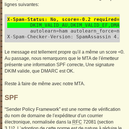
lignes suivantes:
X-Spam-Status: No, score=-0.2 required=15.
	DKIM_VALID_AU,DKIM_VALID_EF,DMARC
	autolearn=ham autolearn_force=no version=4.0.1

Le message est tellement propre qu'il a même un score <0.
Au passage, nous remarquons que le MTA de l'émetteur
présente une information SPF correcte, Une signature
DKIM valide, que DMARC est OK.
Reste à faire de même avec notre MTA.
SPF
“Sender Policy Framework” est une norme de vérification
du nom de domaine de l'expéditeur d'un courrier
électronique, normalisée dans la
RFC
72081 (section
3.1)2. L'adoption de cette norme est de nature à réduire le