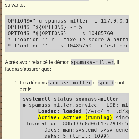
suivante:
OPTIONS="-u spamass-milter -i 127.0.0.1"

OPTIONS="${OPTIONS} -r 5"

OPTIONS="${OPTIONS} -- -s 10485760"

* l'option ''-r'' fixe le score à partir d
* l'option ''-- -s 10485760'' c'est pour p
spamass-milter
Après avoir relancé le démon
, il
faudra s'assurer que:
spamass-milter
spamd
Les démons
et
sont
actifs:
systemctl status spamass-milter
● spamass-milter.service - LSB: milter
Loaded: loaded
 (/etc/init.d/spam
Active: active (running)
 since F
 Invocation: 88bd33c0d06f4ec7914c5fe9a
       Docs: man:systemd-sysv-generato
      Tasks: 5 (limit: 1099)
