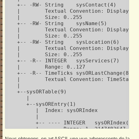
   +-- -RW- String    sysContact(4)

   |        Textual Convention: DisplayStri
   |        Size: 0..255

   +-- -RW- String    sysName(5)

   |        Textual Convention: DisplayStri
   |        Size: 0..255

   +-- -RW- String    sysLocation(6)

   |        Textual Convention: DisplayStri
   |        Size: 0..255

   +-- -R-- INTEGER   sysServices(7)

   |        Range: 0..127

   +-- -R-- TimeTicks sysORLastChange(8)

   |        Textual Convention: TimeStamp

   |

   +--sysORTable(9)

      |

      +--sysOREntry(1)

         |  Index: sysORIndex

         |

         +-- ---- INTEGER   sysORIndex(1)

         |        Range: 1..2147483647

         +-- -R-- ObjID     sysORID(2)

Nous obtenons, en art
ASCII
, une vue arborescente de la