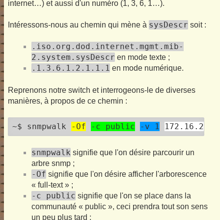
internet…) et aussi d'un numéro (1, 3, 6, 1…).
sysDescr
Intéressons-nous au chemin qui mène à
soit :
.iso.org.dod.internet.mgmt.mib-
2.system.sysDescr
en mode texte ;
.1.3.6.1.2.1.1.1
en mode numérique.
Reprenons notre switch et interrogeons-le de diverses
manières, à propos de ce chemin :
~$ snmpwalk 
-Of
-c public
-v 1
172.16.252.
snmpwalk
signifie que l'on désire parcourir un
arbre snmp ;
-Of
signifie que l'on désire afficher l'arborescence
« full-text » ;
-c public
signifie que l'on se place dans la
communauté « public », ceci prendra tout son sens
un peu plus tard ;