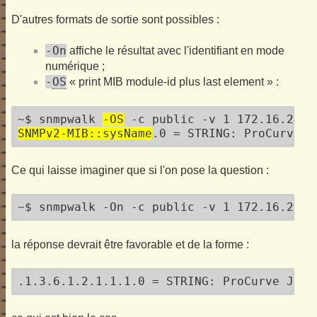
D'autres formats de sortie sont possibles :
-On
affiche le résultat avec l'identifiant en mode
numérique ;
-
OS
« print MIB module-id plus last element » :
~$ snmpwalk 
-OS
SNMPv2-MIB::sysName
Ce qui laisse imaginer que si l'on pose la question :
~$ snmpwalk -On -c public -v 1 172.16.252.
la réponse devrait être favorable et de la forme :
.1.3.6.1.2.1.1.1.0 = STRING: ProCurve J489