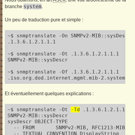
         +-- -R-- String    sysORDescr(3)

system
branche
.
         |        Textual Convention: Displ
         |        Size: 0..255

Un peu de traduction pure et simple :
         +-- -R-- TimeTicks sysORUpTime(4)

                  Textual Convention: Time
~$ snmptranslate -On SNMPv2-MIB::sysDescr

.1.3.6.1.2.1.1.1

~$ snmptranslate -Ot .1.3.6.1.2.1.1.1

SNMPv2-MIB::sysDescr

~$ snmptranslate -Of .1.3.6.1.2.1.1.1

.iso.org.dod.internet.mgmt.mib-2.system.sy
Et éventuellement quelques explications :
~$ snmptranslate -Ot 
-Td
 .1.3.6.1.2.1.1.1

SNMPv2-MIB::sysDescr

sysDescr OBJECT-TYPE

  -- FROM	SNMPv2-MIB, RFC1213-MIB

  -- TEXTUAL CONVENTION DisplayString
