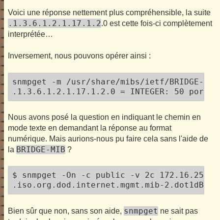
Voici une réponse nettement plus compréhensible, la suite
.1.3.6.1.2.1.17.1.2
.0 est cette fois-ci complètement
interprétée…
Inversement, nous pouvons opérer ainsi :
snmpget -m /usr/share/mibs/ietf/BRIDGE-MIB
.1.3.6.1.2.1.17.1.2.0 = INTEGER: 50 ports
Nous avons posé la question en indiquant le chemin en
mode texte en demandant la réponse au format
numérique. Mais aurions-nous pu faire cela sans l'aide de
BRIDGE-MIB
la
?
$ snmpget -On -c public -v 2c 172.16.252.2
.iso.org.dod.internet.mgmt.mib-2.dot1dBrid
snmpget
Bien sûr que non, sans son aide,
ne sait pas