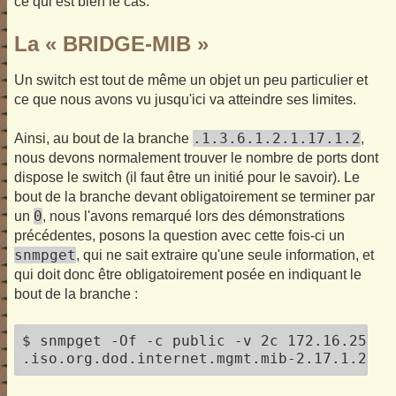
ce qui est bien le cas.
La « BRIDGE-MIB »
Un switch est tout de même un objet un peu particulier et
ce que nous avons vu jusqu'ici va atteindre ses limites.
.1.3.6.1.2.1.17.1.2
Ainsi, au bout de la branche
,
nous devons normalement trouver le nombre de ports dont
dispose le switch (il faut être un initié pour le savoir). Le
bout de la branche devant obligatoirement se terminer par
0
un
, nous l'avons remarqué lors des démonstrations
précédentes, posons la question avec cette fois-ci un
snmpget
, qui ne sait extraire qu'une seule information, et
qui doit donc être obligatoirement posée en indiquant le
bout de la branche :
$ snmpget -Of -c public -v 2c 172.16.252.2
.iso.org.dod.internet.mgmt.mib-2.17.1.2.0 