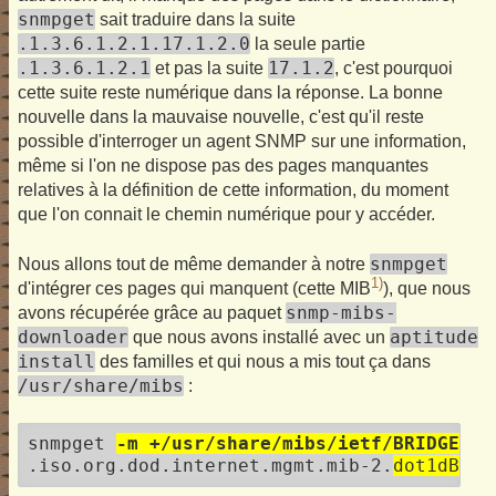
snmpget
sait traduire dans la suite
.1.3.6.1.2.1.17.1.2.0
la seule partie
.1.3.6.1.2.1
17.1.2
et pas la suite
, c'est pourquoi
cette suite reste numérique dans la réponse. La bonne
nouvelle dans la mauvaise nouvelle, c'est qu'il reste
possible d'interroger un agent SNMP sur une information,
même si l'on ne dispose pas des pages manquantes
relatives à la définition de cette information, du moment
que l'on connait le chemin numérique pour y accéder.
snmpget
Nous allons tout de même demander à notre
1)
d'intégrer ces pages qui manquent (cette MIB
), que nous
snmp-mibs-
avons récupérée grâce au paquet
downloader
aptitude
que nous avons installé avec un
install
des familles et qui nous a mis tout ça dans
/usr/share/mibs
:
snmpget 
-m +/usr/share/mibs/ietf/BRIDGE-MI
.iso.org.dod.internet.mgmt.mib-2.
dot1dBrid