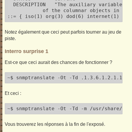
  DESCRIPTION	"The auxiliary variable used for identifying instances

            of the columnar objects in the 
::= { iso(1) org(3) dod(6) internet(1) mgm
Notez également que ceci peut parfois tourner au jeu de
piste.
Interro surprise 1
Est-ce que ceci aurait des chances de fonctionner ?
~$ snmptranslate -Ot -Td .1.3.6.1.2.1.17.1
Et ceci :
~$ snmptranslate -Ot -Td -m /usr/share/mib
Vous trouverez les réponses à la fin de l'exposé.