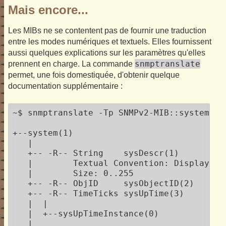
Mais encore...
Les MIBs ne se contentent pas de fournir une traduction
entre les modes numériques et textuels. Elles fournissent
aussi quelques explications sur les paramètres qu'elles
snmptranslate
prennent en charge. La commande
permet, une fois domestiquée, d'obtenir quelque
documentation supplémentaire :
~$ snmptranslate -Tp SNMPv2-MIB::system

+--system(1)

   |

   +-- -R-- String    sysDescr(1)

   |        Textual Convention: DisplayStri
   |        Size: 0..255

   +-- -R-- ObjID     sysObjectID(2)

   +-- -R-- TimeTicks sysUpTime(3)

   |  |

   |  +--sysUpTimeInstance(0)

   |
