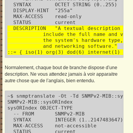
  SYNTAX	OCTET STRING (0..255) 

  DISPLAY-HINT	"255a"

  MAX-ACCESS	read-only

  DESCRIPTION	"A textual description of the entity.  This value should

            include the full name and vers
            the system's hardware type, so
            and networking software."

::= { iso(1) org(3) dod(6) internet(1) mgm
Normalement, chaque bout de branche dispose d'une
description. Ne vous attendez jamais à voir apparaitre
autre chose que de l'anglais, bien entendu.
~$ snmptranslate -Ot -Td SNMPv2-MIB::sysORI
SNMPv2-MIB::sysORIndex

sysORIndex OBJECT-TYPE

  -- FROM	SNMPv2-MIB

  SYNTAX	INTEGER (1..2147483647) 

  MAX-ACCESS	not-accessible

  STATUS	current
